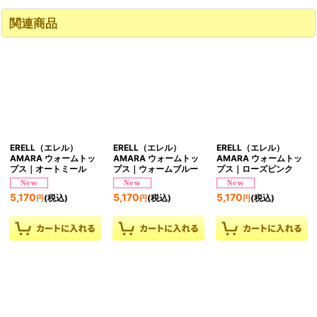
関連商品
ERELL（エレル）
ERELL（エレル）
ERELL（エレル）
AMARA ウォームトッ
AMARA ウォームトッ
AMARA ウォームトッ
プス｜オートミール
プス｜ウォームブルー
プス｜ローズピンク
5,170
5,170
5,170
(税込)
(税込)
(税込)
円
円
円