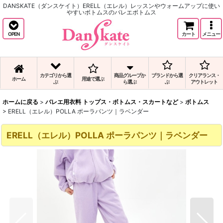
DANSKATE（ダンスケイト）ERELL（エレル）レッスンやウォームアップに使い
やすいボトムスのバレエボトムス
OPEN
カート
メニュー
カテゴリから選
商品グループか
ブランドから選
クリアランス・
ホーム
用途で選ぶ
ぶ
ら選ぶ
ぶ
アウトレット
ホームに戻る
>
バレエ用衣料 トップス・ボトムス・スカートなど
>
ボトムス
>
ERELL（エレル）POLLA ポーラパンツ｜ラベンダー
ERELL（エレル）POLLA ポーラパンツ｜ラベンダー