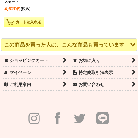
スカート
4,620
(税込)
円
この商品を買った人は、こんな商品も買っています
ショッピングカート
お気に入り
マイページ
特定商取引法表示
ご利用案内
お問い合わせ
【EVELYN】レースリ
【REAR】レースラップ
【REAR】レースラップ
ボンバックレオタード
スカート
スカート
5,720
4,620
4,620
(税込)
(税込)
(税込)
円
円
円