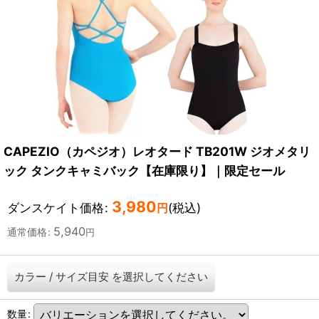
CAPEZIO（カペジオ）レオタード TB201W ジオメタリ
ック タンクキャミバック【在庫限り】｜限定セール
3,980
ダンスケイト価格
:
(税込)
円
5,940
通常価格
:
円
カラー
/
サイズ目安
を選択してください
数量
: