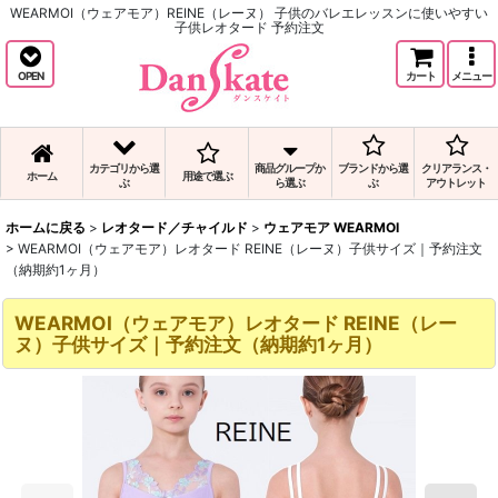
WEARMOI（ウェアモア）REINE（レーヌ） 子供のバレエレッスンに使いやすい
子供レオタード 予約注文
OPEN
カート
メニュー
カテゴリから選
商品グループか
ブランドから選
クリアランス・
ホーム
用途で選ぶ
ぶ
ら選ぶ
ぶ
アウトレット
ホームに戻る
>
レオタード／チャイルド
>
ウェアモア WEARMOI
>
WEARMOI（ウェアモア）レオタード REINE（レーヌ）子供サイズ｜予約注文
（納期約1ヶ月）
WEARMOI（ウェアモア）レオタード REINE（レー
ヌ）子供サイズ｜予約注文（納期約1ヶ月）