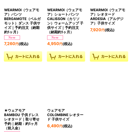
WEARMOI（ウェアモ
WEARMOI（ウェアモ
WEARMOI（ウェアモ
ア）パンツ
ア）ショートパンツ
ア）レオタード
BERGAMOTE（ベルガ
CALISSON（カリソ
ARDESIA（アルデジ
モット）ダンス 子供サ
ン）ウォームアップ 子
ア）子供サイズ
イズ｜予約注文（納期
供サイズ｜予約注文
7,920
(税込)
円
約1ヶ月）
（納期約1ヶ月）
7,260
4,950
(税込)
(税込)
円
円
★ウェアモア
ウェアモア
BAMBOU 子供ドレス
COLOMBINE レオター
レオタード｜取り寄せ
ド 子供サイズ
予約｜納期：約1ヶ月
6,490
(税込)
円
（前入金）