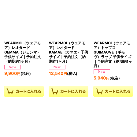
WEARMOI（ウェアモ
WEARMOI（ウェアモ
WEARMOI（ウェアモ
ア）レオタード
ア）レオタード
ア）トップス
GEMMA（ジェンマ）
KAMAE（カマエ）子供
GUIMAUVE（ギモー
子供サイズ｜予約注文
サイズ｜予約注文（納
ヴ）ラップ 子供サイズ
（納期約1ヶ月）
期約1ヶ月）
｜予約注文（納期約1ヶ
月）
9,900
12,540
(税込)
(税込)
円
円
5,940
(税込)
円