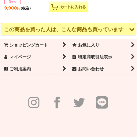
9,900
(税込)
円
この商品を買った人は、こんな商品も買っています
ショッピングカート
お気に入り
マイページ
特定商取引法表示
ご利用案内
お問い合わせ
WEARMOI（ウェアモ
WEARMOI（ウェアモ
WEARMOI（ウェアモ
ア）レオタード
ア）レオタード
ア）レオタード
PRALINE（プラリー
HARLOW（ハーロウ）
RUBY（ルビー）子供
ヌ）子供サイズ｜予約
｜予約注文（納期約1ヶ
サイズ｜予約注文（納
注文（納期約1ヶ月）
月）
期約1ヶ月）
9,900
(税込)
円
7,700
8,470
(税込)
(税込)
円
円