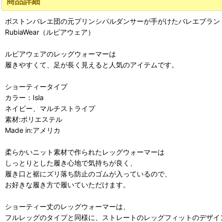
商品詳細
ボストンバレエ団の元プリンシパルダンサーが手がけたバレエブラン
RubiaWear（ルビアウェア）
ルビアウェアのレッグウォーマーは
履きやすくて、足が長く見えると人気のアイテムです。
ショーティータイプ
カラー：Isla
ネイビー、マルチストライプ
素材:ポリエステル
Made in:アメリカ
柔らかいニット素材で作られたレッグウォーマーは
しっとりとした履き心地で気持ちが良く、
履き口と裾にズリ落ち防止のゴムが入っているので、
お好きな履き方で履いていただけます。
ショーティー丈のレッグウォーマーは、
フルレッグのタイプと同様に、ストレートのレッグフィットのデザイ