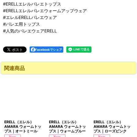
#ERELLエレルバレエトップス
#ERELLエレルバレエウォームアップウェア
#エレルERELLバレエウェア
#バレエ用トップス
#人気のバレエウェアERELL
Facebookでシェア
関連商品
ERELL（エレル）
ERELL（エレル）
ERELL（エレル）
AMARA ウォームトッ
AMARA ウォームトッ
AMARA ウォームトッ
プス｜オートミール
プス｜ウォームブルー
プス｜ローズピンク