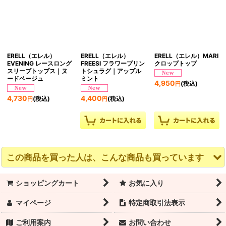
ERELL（エレル）
ERELL（エレル）
ERELL（エレル）MARI
EVENING レースロング
FREESI フラワープリン
クロップトップ
スリーブトップス｜ヌ
トシュラグ｜アップル
ードベージュ
ミント
4,950
(税込)
円
4,730
4,400
(税込)
(税込)
円
円
この商品を買った人は、こんな商品も買っています
ショッピングカート
お気に入り
マイページ
特定商取引法表示
ご利用案内
お問い合わせ