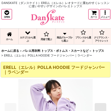
DANSKATE（ダンスケイト）ERELL（エレル）レオタードに重ねやすくレッスン
に使いやすいデザインのバレエトップス
OPEN
カート
メニュー
カテゴリから選
商品グループか
ブランドから選
クリアランス・
ホーム
用途で選ぶ
ぶ
ら選ぶ
ぶ
アウトレット
ホームに戻る
>
バレエ用衣料 トップス・ボトムス・スカートなど
>
トップス
>
ERELL（エレル）POLLA HOODIE フードジャンパー｜ラベンダー
ERELL（エレル）POLLA HOODIE フードジャンパー
｜ラベンダー