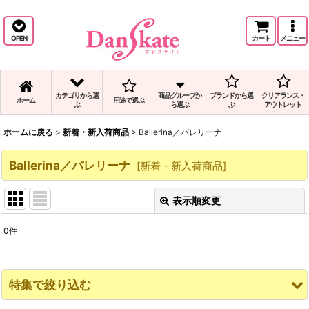
バレエの人気Ballerina／バレリーナ商品と、Ballerina／バレリーナの通販です。
OPEN
カート
メニュー
カテゴリから選
商品グループか
ブランドから選
クリアランス・
ホーム
用途で選ぶ
ぶ
ら選ぶ
ぶ
アウトレット
ホームに戻る
>
新着・新入荷商品
>
Ballerina／バレリーナ
Ballerina／バレリーナ
[
新着・新入荷商品
]
表示順変更
閉じる
0
件
表示数
:
並び順
:
特集で絞り込む