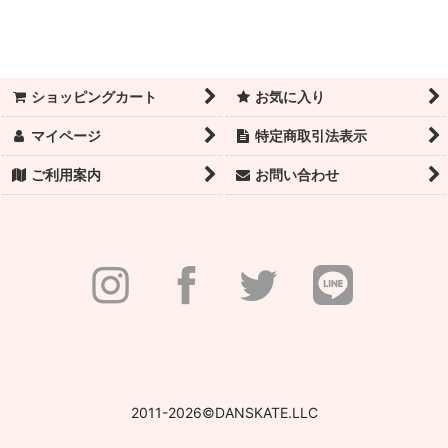
絞り込む
数量限定！スーパーセール！
トウシューズ
ショッピングカート
お気に入り
バレエシューズ
マイページ
特定商取引法表示
トウパッド・リボン・ゴム・トウシューズ付属品
ご利用案内
お問い合わせ
フットケア＆テーピング用品
レオタード／レディース
レオタード／チャイルド
タイツ
アンダー衣料
レッグウォーマー
2011-2026©DANSKATE.LLC