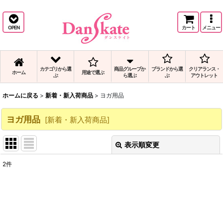
バレエで使用の人気ヨガ用品商品と、ヨガ用品の通販です。
OPEN
カート
メニュー
カテゴリから選
商品グループか
ブランドから選
クリアランス・
ホーム
用途で選ぶ
ぶ
ら選ぶ
ぶ
アウトレット
ホームに戻る
>
新着・新入荷商品
>
ヨガ用品
ヨガ用品
[
新着・新入荷商品
]
表示順変更
閉じる
2
件
表示数
:
並び順
: