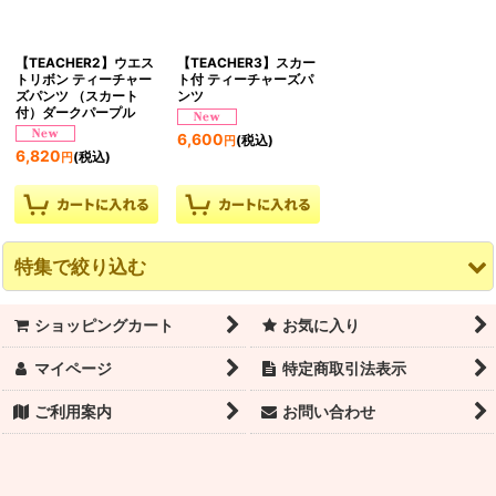
絞り込む
【TEACHER2】ウエス
【TEACHER3】スカー
トリボン ティーチャー
ト付 ティーチャーズパ
ズパンツ （スカート
ンツ
付）ダークパープル
6,600
(税込)
円
6,820
(税込)
円
特集で絞り込む
ショッピングカート
お気に入り
数量限定！スーパーセール！
マイページ
特定商取引法表示
トウシューズ
ご利用案内
お問い合わせ
バレエシューズ
トウパッド・リボン・ゴム・トウシューズ付属品