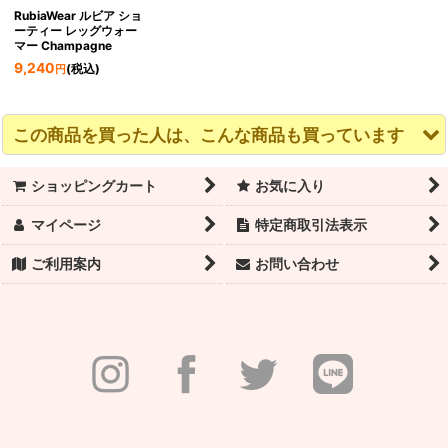
RubiaWear ルビア ショ
ーティー レッグウォー
マー Champagne
9,240
(税込)
円
この商品を買った人は、こんな商品も買っています
ショッピングカート
お気に入り
マイページ
特定商取引法表示
ご利用案内
お問い合わせ
RubiaWear ルビア フル
RubiaWear ルビア フル
Grishko（グリシコ）
レッグウォーマー
レッグウォーマー
レオタード DA4071｜
Libra
BALLET CORE
35 Years of
Excellence SIENA（シ
エナ）ホルターネック
11,000
11,000
(税込)
(税込)
円
円
11,000
(税込)
円