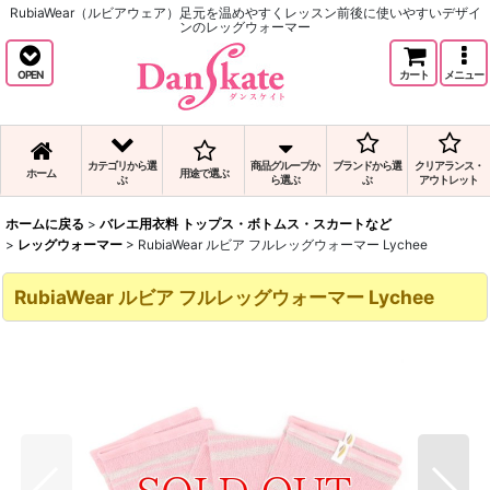
RubiaWear（ルビアウェア）足元を温めやすくレッスン前後に使いやすいデザイ
ンのレッグウォーマー
OPEN
カート
メニュー
カテゴリから選
商品グループか
ブランドから選
クリアランス・
ホーム
用途で選ぶ
ぶ
ら選ぶ
ぶ
アウトレット
ホームに戻る
>
バレエ用衣料 トップス・ボトムス・スカートなど
>
レッグウォーマー
>
RubiaWear ルビア フルレッグウォーマー Lychee
RubiaWear ルビア フルレッグウォーマー Lychee