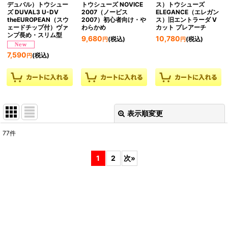
デュバル）トウシュー
トウシューズ NOVICE
ス）トウシューズ
ズ DUVAL3 U-DV
2007（ノービス
ELEGANCE（エレガン
theEUROPEAN（スウ
2007）初心者向け・や
ス）旧エントラーダ V
ェードチップ付）ヴァ
わらかめ
カット プレアーチ
ンプ長め・スリム型
9,680
10,780
(税込)
(税込)
円
円
7,590
(税込)
円
表示順変更
閉じる
77
件
表示数
:
1
2
次
»
並び順
:
絞り込む