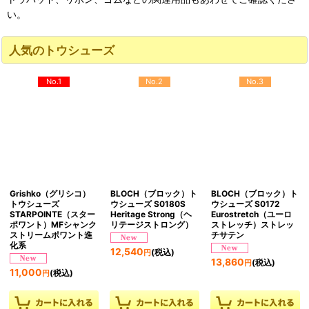
い。
人気のトウシューズ
No.1
No.2
No.3
Grishko（グリシコ）
BLOCH（ブロック）ト
BLOCH（ブロック）ト
トウシューズ
ウシューズ S0180S
ウシューズ S0172
STARPOINTE（スター
Heritage Strong（ヘ
Eurostretch（ユーロ
ポワント）MFシャンク
リテージストロング）
ストレッチ）ストレッ
ストリームポワント進
チサテン
化系
12,540
(税込)
円
13,860
(税込)
円
11,000
(税込)
円