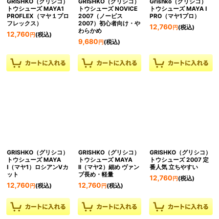
GRISHKO（グリシコ）
GRISHKO（グリシコ）
Grishko（グリシコ）
トウシューズ MAYA1
トウシューズ NOVICE
トウシューズ MAYA I
PROFLEX（マヤ１プロ
2007（ノービス
PRO（マヤ1プロ）
フレックス）
2007）初心者向け・や
12,760
(税込)
円
わらかめ
12,760
(税込)
円
9,680
(税込)
円
GRISHKO（グリシコ）
GRISHKO（グリシコ）
GRISHKO（グリシコ）
トウシューズ MAYA
トウシューズ MAYA
トウシューズ 2007 定
I（マヤ1）ロシアンVカ
II（マヤ2）細め ヴァン
番人気 立ちやすい
ット
プ長め・軽量
12,760
(税込)
円
12,760
12,760
(税込)
(税込)
円
円