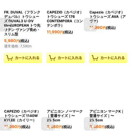
FR. DUVAL（フランク
CAPEZIO（カペジオ）
Capezio（カペジオ）
デュバル）トウシュー
トウシューズ 176
トウシューズ AVA（ア
ズ DUVAL3 U-DV
CONTEMPORA（コン
ヴァ）
theEUROPEAN トウ先
テンポラ）
11,990
(税込)
円
サテン ヴァンプ長め・
11,990
(税込)
円
スリム型
5,980
(税込)
円
通常価格
:
7,590
円
CAPEZIO（カペジオ）
アビニヨン ノーマーク
アビニヨン マークK｜
トウシューズ 1140W
｜普通サイズ｜〜
普通サイズ｜〜
KYLEE（カイリー）
25.5cm
25.5cm
11,990
8,360
8,360
(税込)
(税込)
(税込)
円
円
円