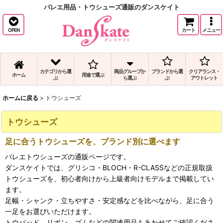
バレエ用品・トウシューズ通販のダンスケイト
OPEN
カート
メニュー
カテゴリから選
商品グループか
ブランドから選
クリアランス・
ホーム
用途で選ぶ
ぶ
ら選ぶ
ぶ
アウトレット
ホームに戻る
>
トウシューズ
トウシューズ
足に合うトウシューズを、ブランド別に選べます
バレエトウシューズの通販ページです。
ダンスケイトでは、グリシコ・BLOCH・R-CLASSなどの正規取扱
トウシューズを、初心者向けから上級者向けモデルまで掲載してい
ます。
足幅・シャンク・立ちやすさ・安定感などを比べながら、足に合う
一足をお選びいただけます。
トウパッド、リボン、ゴムなどの関連用品もあわせてご確認くださ