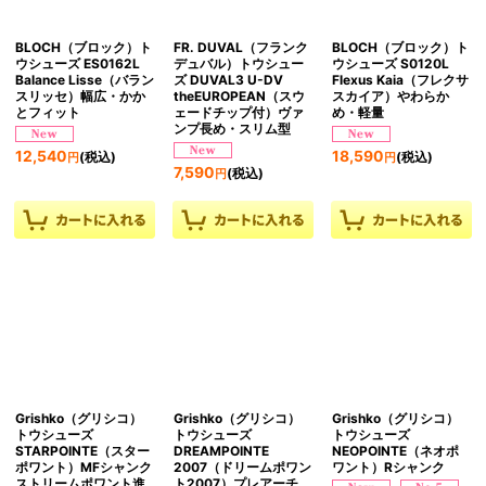
BLOCH（ブロック）ト
FR. DUVAL（フランク
BLOCH（ブロック）ト
ウシューズ ES0162L
デュバル）トウシュー
ウシューズ S0120L
Balance Lisse（バラン
ズ DUVAL3 U-DV
Flexus Kaia（フレクサ
スリッセ）幅広・かか
theEUROPEAN（スウ
スカイア）やわらか
とフィット
ェードチップ付）ヴァ
め・軽量
ンプ長め・スリム型
12,540
18,590
(税込)
(税込)
円
円
7,590
(税込)
円
Grishko（グリシコ）
Grishko（グリシコ）
Grishko（グリシコ）
トウシューズ
トウシューズ
トウシューズ
STARPOINTE（スター
DREAMPOINTE
NEOPOINTE（ネオポ
ポワント）MFシャンク
2007（ドリームポワン
ワント）Rシャンク
ストリームポワント進
ト2007）プレアーチ