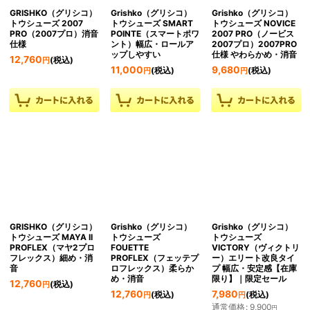
GRISHKO（グリシコ）
Grishko（グリシコ）
Grishko（グリシコ）
トウシューズ 2007
トウシューズ SMART
トウシューズ NOVICE
PRO（2007プロ）消音
POINTE（スマートポワ
2007 PRO（ノービス
仕様
ント）幅広・ロールア
2007プロ）2007PRO
ップしやすい
仕様 やわらかめ・消音
12,760
(税込)
円
11,000
9,680
(税込)
(税込)
円
円
GRISHKO（グリシコ）
Grishko（グリシコ）
Grishko（グリシコ）
トウシューズ MAYA II
トウシューズ
トウシューズ
PROFLEX（マヤ2プロ
FOUETTE
VICTORY（ヴィクトリ
フレックス）細め・消
PROFLEX（フェッテプ
ー）エリート改良タイ
音
ロフレックス）柔らか
プ 幅広・安定感【在庫
め・消音
限り】｜限定セール
12,760
(税込)
円
12,760
7,980
(税込)
(税込)
円
円
通常価格
:
9,900
円