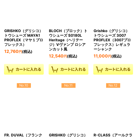
GRISHKO（グリシコ）
BLOCH（ブロック）ト
Grishko（グリシコ）
トウシューズ MAYA1
ウシューズ S0180L
トウシューズ 3007
PROFLEX（マヤ１プロ
Heritage（ヘリテー
PROFLEX（3007プロ
フレックス）
ジ）Vヴァンプ ロシア
フレックス）レギュラ
ンカット風
ーシャンク
12,760
(税込)
円
12,540
11,000
(税込)
(税込)
円
円
No.10
No.11
No.12
FR. DUVAL（フランク
GRISHKO（グリシコ）
R-CLASS（アールクラ